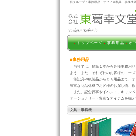
二宮グループ：事務用品・オフィス家具・事務機
.
トップページ
事務用品
オ
●
●
●
■
事務用品
当社では、鉛筆１本から各種事務用品
よう、また、それぞれのお客様のニーズ
筆記具や紙製品からＯＡ用品まで、オ
豊富な商品構成でお客様のお探し物、欲
また、記念行事やイベント、キャンペー
テーショナリー（豊富なアイテムを揃えて
文具・事務機