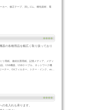
ーカー、修正テープ、消しゴム、梱包資材、電
機器の各種用品を幅広く取り扱っており
ミリ用紙、連続伝票用紙、記憶メディア、メディ
品、USB機器、USBケーブル、ネットワーク機
ーナー、OAフィルター、トナー・インク、etc…
への名入れも承ります。