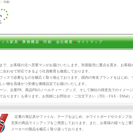
器・印刷
フィス家具
事務機器
印刷
会社概要
サイトマップ
●
●
●
●
まで、お客様の元へ営業マンがお届けいたします。対面販売に重点を置き、お客様
に合わせて対応できるよう社員教育も徹底しております。
フィスで必要なものを幅広く取り揃えております。国内の有名ブランドをはじめ、
しい物を迅速かつ安価な価格設定でお届けいたします。
ン、企業PR、商品PRのノベルティー・グッズ、そして御社の得意先でのイメー
おります）も承ります。お気軽にお問合せ・ご注文下さい（TEL・FAX・EMail）
定番の筆記具やファイル、テープをはじめ、ホワイトボードやスタンプ台、
充実の商品ラインアップをご用意しております。また、お客様の様々なご要
メーカーの製品を幅広く取り扱っております。